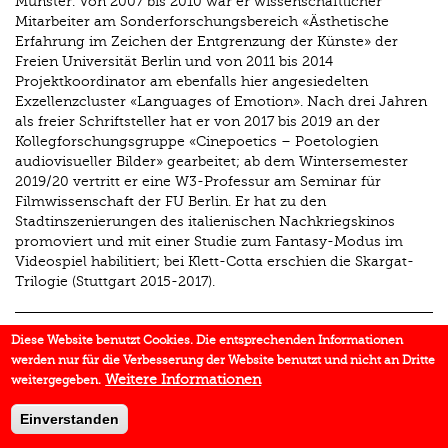
Münster. Von 2007 bis 2010 war er wissenschaftlicher
Mitarbeiter am Sonderforschungsbereich «Ästhetische
Erfahrung im Zeichen der Entgrenzung der Künste» der
Freien Universität Berlin und von 2011 bis 2014
Projektkoordinator am ebenfalls hier angesiedelten
Exzellenzcluster «Languages of Emotion». Nach drei Jahren
als freier Schriftsteller hat er von 2017 bis 2019 an der
Kollegforschungsgruppe «Cinepoetics – Poetologien
audiovisueller Bilder» gearbeitet; ab dem Wintersemester
2019/20 vertritt er eine W3-Professur am Seminar für
Filmwissenschaft der FU Berlin. Er hat zu den
Stadtinszenierungen des italienischen Nachkriegskinos
promoviert und mit einer Studie zum Fantasy-Modus im
Videospiel habilitiert; bei Klett-Cotta erschien die Skargat-
Trilogie (Stuttgart 2015-2017).
Diese Website benutzt Cookies. Die entsprechenden Informationen
Aufsätze im Chronos Verlag
werden nur für die Verbesserung der Website benutzt und nicht an Dritte
Weitere Informationen
weitergegeben.
Eine Welt der Trennungen
In:
«Bring me that horizon!»
2020.
S. 291–298
Einverstanden