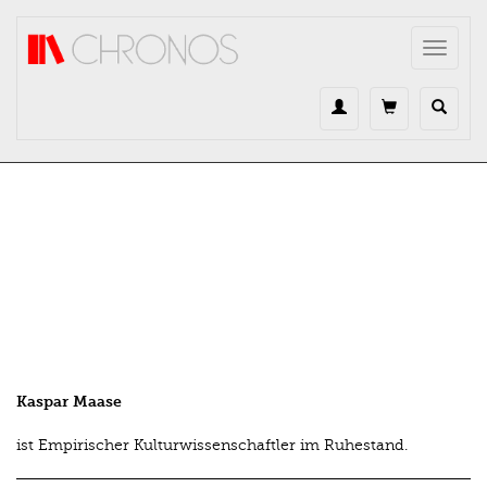
Direkt zum Inhalt
Toggle
navigat
Kaspar Maase
ist Empirischer Kulturwissenschaftler im Ruhestand.