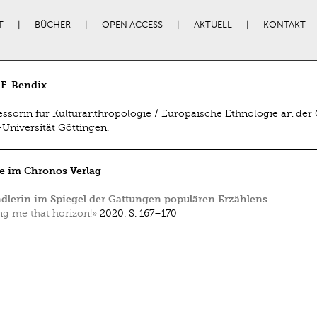
T
BÜCHER
OPEN ACCESS
AKTUELL
KONTAKT
F. Bendix
fessorin für Kulturanthropologie / Europäische Ethnologie an der
Universität Göttingen.
e im Chronos Verlag
dlerin im Spiegel der Gattungen populären Erzählens
ng me that horizon!»
2020.
S. 167–170