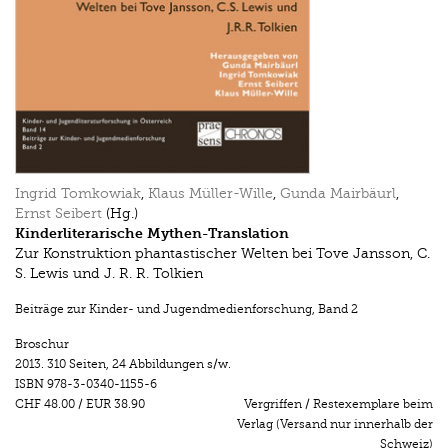
Ingrid Tomkowiak
,
Klaus Müller-Wille
,
Gunda Mairbäurl
,
Ernst Seibert
(Hg.)
Kinderliterarische Mythen-Translation
Zur Konstruktion phantastischer Welten bei Tove Jansson, C.
S. Lewis und J. R. R. Tolkien
Beiträge zur Kinder- und Jugendmedienforschung
,
Band 2
Broschur
2013.
310 Seiten
,
24 Abbildungen s/w.
ISBN
978-3-0340-1155-6
CHF 48.00
/
EUR 38.90
Vergriffen / Restexemplare beim
Verlag (Versand nur innerhalb der
Schweiz)