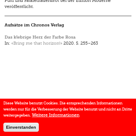
Pulli und Falafelfladenbrot bei der Edition Moderne
veröffentlicht.
Aufsätze im Chronos Verlag
Das klebrige Herz der Farbe Rosa
In:
«Bring me that horizon!»
2020.
S. 255–263
Diese Website benutzt Cookies. Die entsprechenden Informationen
werden nur für die Verbesserung der Website benutzt und nicht an Dritte
Weitere Informationen
weitergegeben.
Einverstanden