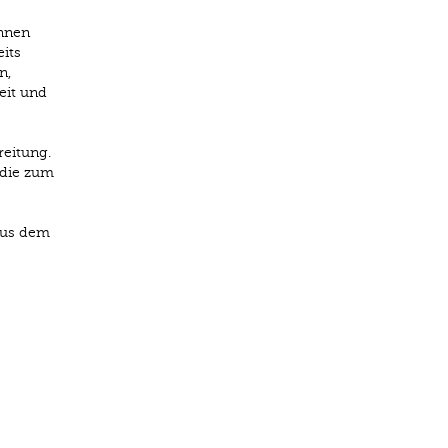
innen
its
n,
eit und
reitung.
 die zum
aus dem