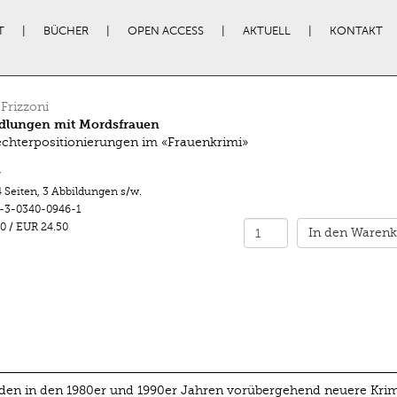
T
BÜCHER
OPEN ACCESS
AKTUELL
KONTAKT
 Frizzoni
dlungen mit Mordsfrauen
chterpositionierungen im «Frauenkrimi»
r
 Seiten
,
3 Abbildungen s/w.
-3-0340-0946-1
0
/
EUR 24.50
In den Warenk
den in den 1980er und 1990er Jahren vorübergehend neuere Krim