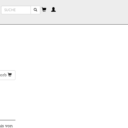
Suchformular
Suche
orb
is von