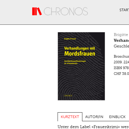
Direkt zum Inhalt
STAR
Brigitte
Verhan
Geschle
Broschu
2009.
224
ISBN
978
CHF 38.0
KURZTEXT
AUTOR/IN
EINBLICK
Unter dem Label «Frauenkrimi» wer