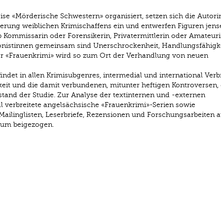
ise «Mörderische Schwestern» organisiert, setzen sich die Autor
rderung weiblichen Krimischaffens ein und entwerfen Figuren jense
Ob Kommissarin oder Forensikerin, Privatermittlerin oder Amateuri
gonistinnen gemeinsam sind Uner­schrockenheit, Handlungsfähigk
er «Frauenkrimi» wird so zum Ort der Verhandlung von neuen
ndet in allen Krimi­subgenres, intermedial und international Verb
eit und die damit verbundenen, mitunter heftigen Kontroversen,
­stand der Studie. Zur Analyse der textinternen und -externen
 verbreitete angel­sächsische «Frauenkrimi»-Serien sowie
Mailinglisten, Leserbriefe, Rezensionen und Forschungsarbeiten 
aum beigezogen.