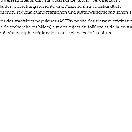
chweizerisches Archiv für Volkskunde (SAVk)» veröffentlicht
batten, Forschungsberichte und Miszellen) zu volkskundlich-
logischen, regionalethnografischen und kulturwissenschaftlichen 
ses des traditions populaires (ASTP)» publie des travaux originaux
 de recherche ou billets) sur des sujets du folklore et de la cultu
e, d’ethnographie régionale et des sciences de la culture.