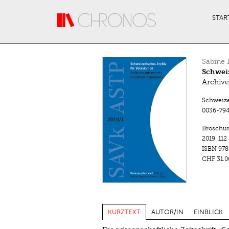
Direkt zum Inhalt
STAR
Sabine
Schweiz
Archive
Schweizer
0036-794
Broschu
2019.
112
ISBN
978
CHF 31.0
KURZTEXT
AUTOR/IN
EINBLICK