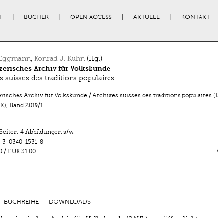
T
BÜCHER
OPEN ACCESS
AKTUELL
KONTAKT
 Eggmann
,
Konrad J. Kuhn
(Hg.)
erisches Archiv für Volkskunde
s suisses des traditions populaires
isches Archiv für Volkskunde / Archives suisses des traditions populaires (
X)
,
Band 2019/1
r
 Seiten
,
4 Abbildungen s/w.
-3-0340-1531-8
0
/
EUR 31.00
BUCHREIHE
DOWNLOADS