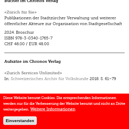
Bücher im Chronos Verlag
«Zürich für Sie»
Publikationen der Stadtzürcher Verwaltung und weiterer
öffentlicher Akteure zur Organisation von Stadtgesellschaft
2024.
Broschur
ISBN
978-3-0340-1765-7
CHF 48.00
/
EUR 48.00
Aufsätze im Chronos Verlag
«Zurich Services Unlimited»
In:
Schweizerisches Archiv für Volkskunde
2018.
S. 61–79
Diese Website benutzt Cookies. Die entsprechenden Informationen
werden nur für die Verbesserung der Website benutzt und nicht an Dritte
Weitere Informationen
weitergegeben.
Einverstanden