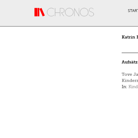
Direkt zum Inhalt
STAR
Katrin 
Aufsätz
Tove J
Kinder
In:
Kind