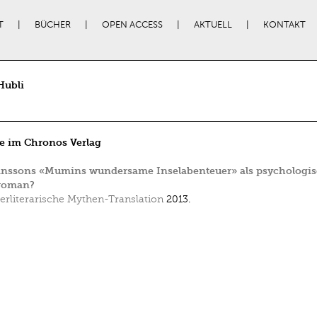
T
BÜCHER
OPEN ACCESS
AKTUELL
KONTAKT
Hubli
e im Chronos Verlag
anssons «Mumins wundersame Inselabenteuer» als psychologis
roman?
erliterarische Mythen-Translation
2013.