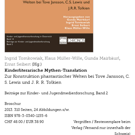
Ingrid Tomkowiak
,
Klaus Müller-Wille
,
Gunda Mairbäurl
,
Ernst Seibert
(Hg.)
Kinderliterarische Mythen-Translation
Zur Konstruktion phantastischer Welten bei Tove Jansson, C.
S. Lewis und J. R. R. Tolkien
Beiträge zur Kinder- und Jugendmedienforschung
,
Band 2
Broschur
2013.
310 Seiten
,
24 Abbildungen s/w.
ISBN
978-3-0340-1155-6
CHF 48.00
/
EUR 38.90
Vergriffen / Restexemplare beim
Verlag (Versand nur innerhalb der
Schweiz)