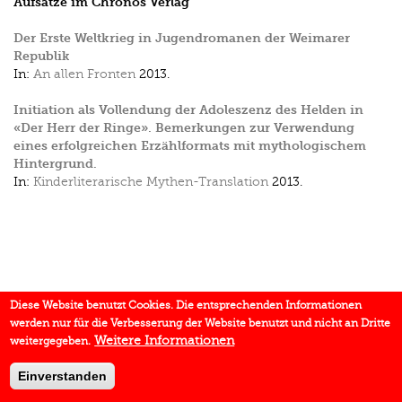
Aufsätze im Chronos Verlag
Der Erste Weltkrieg in Jugendromanen der Weimarer
Republik
In:
An allen Fronten
2013.
Initiation als Vollendung der Adoleszenz des Helden in
«Der Herr der Ringe». Bemerkungen zur Verwendung
eines erfolgreichen Erzählformats mit mythologischem
Hintergrund.
In:
Kinderliterarische Mythen-Translation
2013.
Diese Website benutzt Cookies. Die entsprechenden Informationen
werden nur für die Verbesserung der Website benutzt und nicht an Dritte
Weitere Informationen
weitergegeben.
Einverstanden