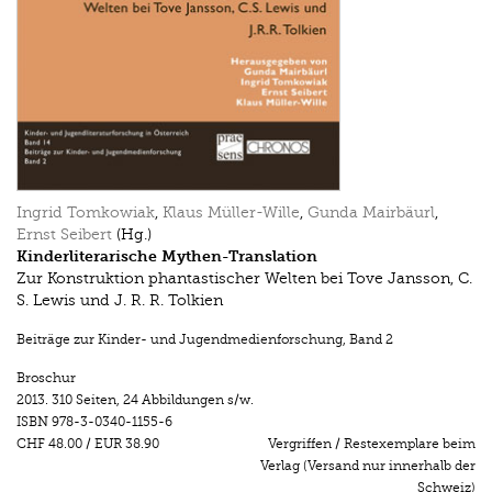
Ingrid Tomkowiak
,
Klaus Müller-Wille
,
Gunda Mairbäurl
,
Ernst Seibert
(Hg.)
Kinderliterarische Mythen-Translation
Zur Konstruktion phantastischer Welten bei Tove Jansson, C.
S. Lewis und J. R. R. Tolkien
Beiträge zur Kinder- und Jugendmedienforschung
,
Band 2
Broschur
2013.
310 Seiten
,
24 Abbildungen s/w.
ISBN
978-3-0340-1155-6
CHF 48.00
/
EUR 38.90
Vergriffen / Restexemplare beim
Verlag (Versand nur innerhalb der
Schweiz)