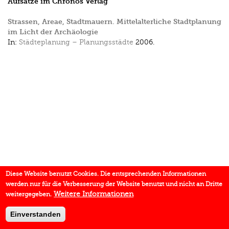
Aufsätze im Chronos Verlag
Strassen, Areae, Stadtmauern. Mittelalterliche Stadtplanung
im Licht der Archäologie
In:
Städteplanung – Planungsstädte
2006.
Diese Website benutzt Cookies. Die entsprechenden Informationen
werden nur für die Verbesserung der Website benutzt und nicht an Dritte
Weitere Informationen
weitergegeben.
Einverstanden