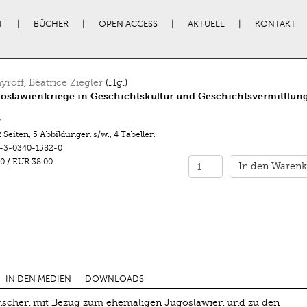
T
BÜCHER
OPEN ACCESS
AKTUELL
KONTAKT
hyroff
,
Béatrice Ziegler
(Hg.)
oslawienkriege in Geschichtskultur und Geschichtsvermittlun
r
 Seiten
,
5 Abbildungen s/w.
,
4 Tabellen
-3-0340-1582-0
0
/
EUR 38.00
In den Warenk
IN DEN MEDIEN
DOWNLOADS
enschen mit Bezug zum ehemaligen Jugoslawien und zu den