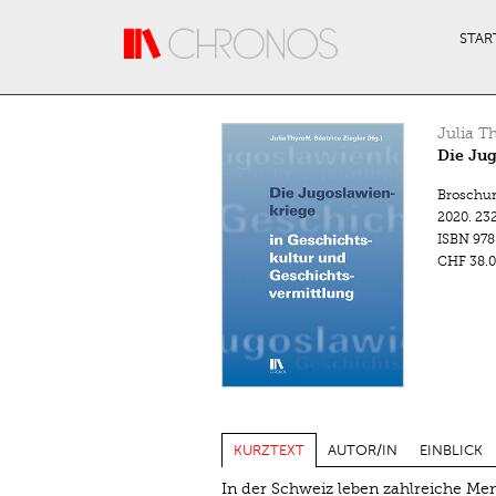
Direkt zum Inhalt
STAR
Julia T
Die Jug
Broschu
2020.
232
ISBN
978
CHF 38.0
KURZTEXT
AUTOR/IN
EINBLICK
In der Schweiz leben zahlreiche M