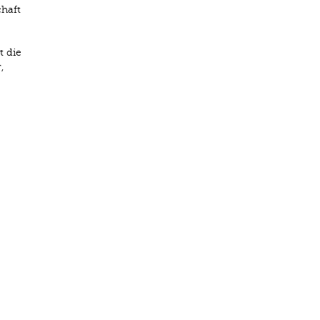
chaft
t die
,