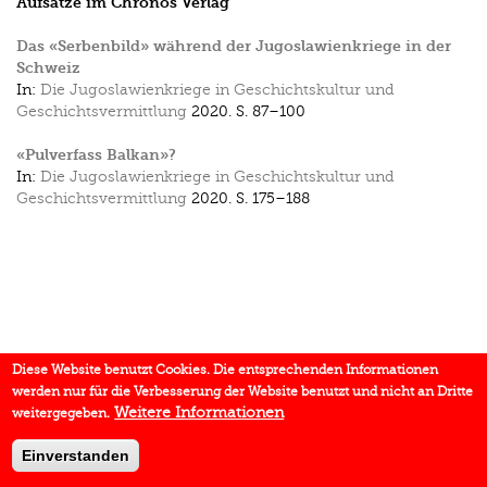
Aufsätze im Chronos Verlag
Das «Serbenbild» während der Jugo­slawienkriege in der
Schweiz
In:
Die Jugoslawienkriege in Geschichtskultur und
Geschichtsvermittlung
2020.
S. 87–100
«Pulverfass Balkan»?
In:
Die Jugoslawienkriege in Geschichtskultur und
Geschichtsvermittlung
2020.
S. 175–188
Diese Website benutzt Cookies. Die entsprechenden Informationen
werden nur für die Verbesserung der Website benutzt und nicht an Dritte
Weitere Informationen
weitergegeben.
Einverstanden