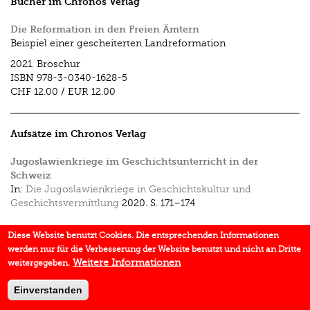
Bücher im Chronos Verlag
Die Reformation in den Freien Ämtern
Beispiel einer gescheiterten Landreformation
2021.
Broschur
ISBN
978-3-0340-1628-5
CHF 12.00
/
EUR 12.00
Aufsätze im Chronos Verlag
Jugo­slawienkriege im Geschichtsunterricht in der
Schweiz
In:
Die Jugoslawienkriege in Geschichtskultur und
Geschichtsvermittlung
2020.
S. 171–174
Roma, Sinti und Jenische als exemplarisches Thema zum
Diese Website benutzt Cookies. Die entsprechenden Informationen
Schlüsselproblem «Umgang mit Minderheiten»
werden nur für die Verbesserung der Website benutzt und nicht an Dritte
In:
Antiziganismus in der Schweiz und in Europa
2014.
Weitere Informationen
weitergegeben.
Einverstanden