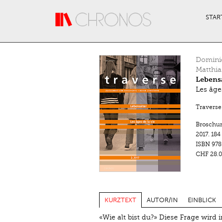
Direkt zum Inhalt
STAR
Domini
Matthia
Lebensa
Les âges
Traverse.
Broschu
2017.
184
ISBN
978
CHF 28.0
KURZTEXT
AUTOR/IN
EINBLICK
«Wie alt bist du?» Diese Frage wird 