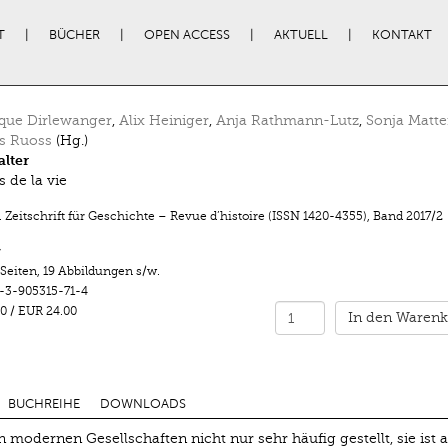
T
BÜCHER
OPEN ACCESS
AKTUELL
KONTAKT
que Dirlewanger
,
Alix Heiniger
,
Anja Rathmann-Lutz
,
Sonja Matte
s Ruoss
(Hg.)
lter
 de la vie
 Zeitschrift für Geschichte – Revue d’histoire (ISSN 1420-4355)
,
Band 2017/2
r
 Seiten
,
19 Abbildungen s/w.
-3-905315-71-4
0
/
EUR 24.00
In den Warenk
BUCHREIHE
DOWNLOADS
in modernen Gesellschaften nicht nur sehr häufig gestellt, sie ist 