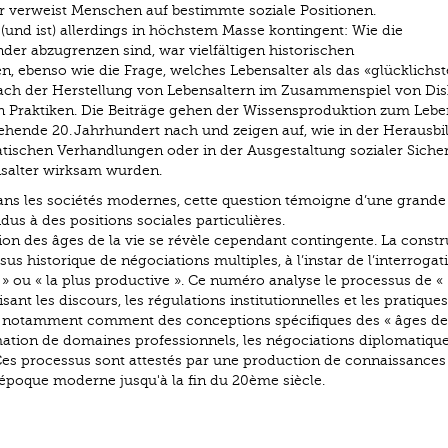
r verweist Menschen auf bestimmte soziale Positionen.
und ist) allerdings in höchstem Masse kontingent: Wie die
er abzugrenzen sind, war vielfältigen historischen
 ebenso wie die Frage, welches Lebensalter als das «glücklichst
 nach der Herstellung von Lebensaltern im Zusammenspiel von Dis
len Praktiken. Die Beiträge gehen der Wissensproduktion zum Lebe
gehende 20. Jahrhundert nach und zeigen auf, wie in der Herausb
matischen Verhandlungen oder in der Ausgestaltung sozialer Sicher
nsalter wirksam wurden.
ans les sociétés modernes, cette question témoigne d’une grande
vidus à des positions sociales particulières.
ion des âges de la vie se révèle cependant contingente. La constr
us historique de négociations multiples, à l’instar de l’interrogat
e » ou « la plus productive ». Ce numéro analyse le processus de «
nt les discours, les régulations institutionnelles et les pratiques
ent notamment comment des conceptions spécifiques des « âges de 
mation de domaines professionnels, les négociations diplomatiqu
. Ces processus sont attestés par une production de connaissances
l'époque moderne jusqu'à la fin du 20ème siècle.