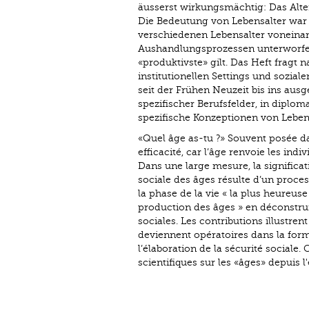
äusserst wirkungsmächtig: Das Alte
Die Bedeutung von Lebensalter war (
verschiedenen Lebensalter voneinand
Aushandlungsprozessen unterworfen,
«produktivste» gilt. Das Heft fragt
institutionellen Settings und sozia
seit der Frühen Neuzeit bis ins aus
spezifischer Berufsfelder, in diplo
spezifische Konzeptionen von Lebe
«Quel âge as-tu ?» Souvent posée d
efficacité, car l’âge renvoie les indi
Dans une large mesure, la significat
sociale des âges résulte d’un process
la phase de la vie « la plus heureus
production des âges » en déconstruisa
sociales. Les contributions illustr
deviennent opératoires dans la for
l’élaboration de la sécurité sociale
scientifiques sur les «âges» depuis 