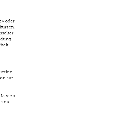
e» oder
kursen,
nsalter
ildung
heit
uction
ion sur
la vie »
es ou