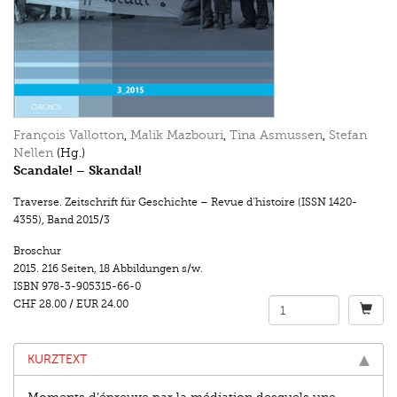
François Vallotton
,
Malik Mazbouri
,
Tina Asmussen
,
Stefan
Nellen
(Hg.)
Scandale! – Skandal!
Traverse. Zeitschrift für Geschichte – Revue d’histoire (ISSN 1420-
4355)
,
Band 2015/3
Broschur
2015.
216 Seiten
,
18 Abbildungen s/w.
ISBN
978-3-905315-66-0
CHF 28.00
/
EUR 24.00
KURZTEXT