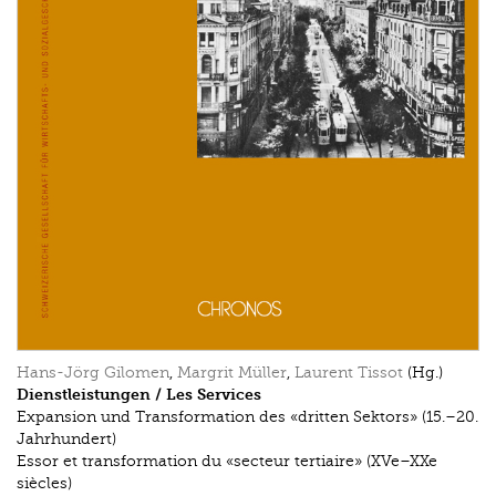
Hans-Jörg Gilomen
,
Margrit Müller
,
Laurent Tissot
(Hg.)
Dienstleistungen / Les Services
Expansion und Transformation des «dritten Sektors» (15.–20.
Jahrhundert)
Essor et transformation du «secteur tertiaire» (XVe–XXe
siècles)