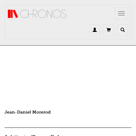
Direkt zum Inhalt
Toggle
navigat
Jean-Daniel Morerod