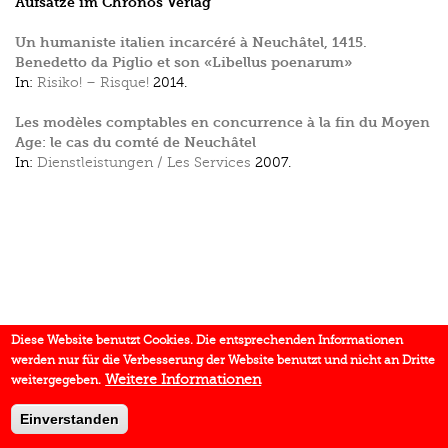
Aufsätze im Chronos Verlag
Un humaniste italien incarcéré à Neuchâtel, 1415.
Benedetto da Piglio et son «Libellus poenarum»
In:
Risiko! – Risque!
2014.
Les modèles comptables en concurrence à la fin du Moyen
Age: le cas du comté de Neuchâtel
In:
Dienstleistungen / Les Services
2007.
Diese Website benutzt Cookies. Die entsprechenden Informationen
werden nur für die Verbesserung der Website benutzt und nicht an Dritte
Weitere Informationen
weitergegeben.
Einverstanden