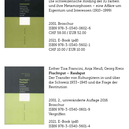
Die schweizerische Holding der IG Farben
und ihre Metamorphosen – eine Affäre um
Eigentum und Interessen (1910–1999)
2001.
Broschur
ISBN
978-3-0340-0602-6
CHF 58.00
/
EUR 52.00
2021.
E-Book (pdf)
ISBN
978-3-0340-5602-1
CHF 10.00
/
EUR 10.00
Esther Tisa Francini, Anja Heuß, Georg Kreis
Fluchtgut – Raubgut
Der Transfer von Kulturgütern in und über
die Schweiz 1933–1945 und die Frage der
Restitution
2001.
2., unveränderte Auflage 2016.
Broschur
ISBN
978-3-0340-0601-9
Vergriffen
2021.
E-Book (pdf)
ISBN
978-3-0340-5601-4