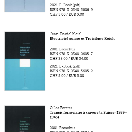
2021.
E-Book (pdf)
ISBN
978-3-0340-5606-9
CHF 5.00
/
EUR 5.00
Jean-Daniel Kleisl
Electricité suisse et Troisième Reich
2001.
Broschur
ISBN
978-3-0340-0605-7
CHF 38.00
/
EUR 34.00
2021.
E-Book (pdf)
ISBN
978-3-0340-5605-2
CHF 5.00
/
EUR 5.00
Gilles Forster
Transit ferroviaire à travers la Suisse (1939–
1945)
2001.
Broschur