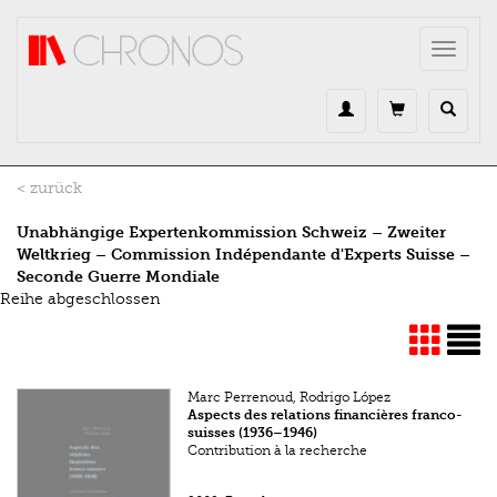
Direkt zum Inhalt
Toggle
navigat
< zurück
Unabhängige Expertenkommission Schweiz – Zweiter
Weltkrieg – Commission Indépendante d'Experts Suisse –
Seconde Guerre Mondiale
Reihe abgeschlossen
Marc Perrenoud, Rodrigo López
Aspects des relations financières franco-
suisses (1936–1946)
Contribution à la recherche