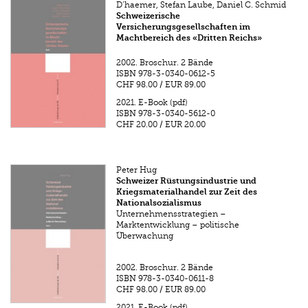
D’haemer, Stefan Laube, Daniel C. Schmid
Schweizerische
Versicherungsgesellschaften im
Machtbereich des «Dritten Reichs»
2002.
Broschur. 2 Bände
ISBN
978-3-0340-0612-5
CHF 98.00
/
EUR 89.00
2021.
E-Book (pdf)
ISBN
978-3-0340-5612-0
CHF 20.00
/
EUR 20.00
Peter Hug
Schweizer Rüstungsindustrie und
Kriegsmaterialhandel zur Zeit des
Nationalsozialismus
Unternehmensstrategien –
Marktentwicklung – politische
Überwachung
2002.
Broschur. 2 Bände
ISBN
978-3-0340-0611-8
CHF 98.00
/
EUR 89.00
2021.
E-Book (pdf)