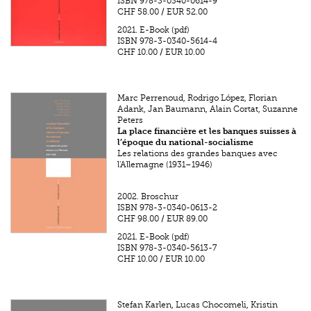
ISBN
978-3-0340-0614-9
CHF 58.00
/
EUR 52.00
2021.
E-Book (pdf)
ISBN
978-3-0340-5614-4
CHF 10.00
/
EUR 10.00
Marc Perrenoud, Rodrigo López, Florian
Adank, Jan Baumann, Alain Cortat, Suzanne
Peters
La place financière et les banques suisses à
l’époque du national-socialisme
Les relations des grandes banques avec
l'Allemagne (1931–1946)
2002.
Broschur
ISBN
978-3-0340-0613-2
CHF 98.00
/
EUR 89.00
2021.
E-Book (pdf)
ISBN
978-3-0340-5613-7
CHF 10.00
/
EUR 10.00
Stefan Karlen, Lucas Chocomeli, Kristin