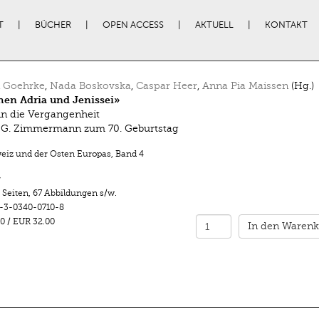
T
BÜCHER
OPEN ACCESS
AKTUELL
KONTAKT
n Goehrke
,
Nada Boskovska
,
Caspar Heer
,
Anna Pia Maissen
(Hg.)
en Adria und Jenissei»
in die Vergangenheit
 G. Zimmermann zum 70. Geburtstag
eiz und der Osten Europas
,
Band 4
r
 Seiten
,
67 Abbildungen s/w.
-3-0340-0710-8
0
/
EUR 32.00
In den Warenk