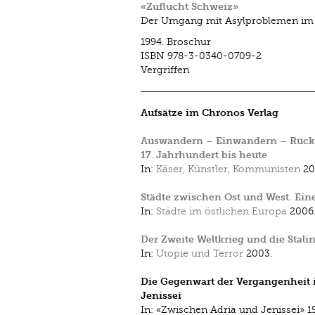
«Zuflucht Schweiz»
Der Umgang mit Asylproblemen im 1
1994.
Broschur
ISBN
978-3-0340-0709-2
Vergriffen
Aufsätze im Chronos Verlag
Auswandern – Einwandern – Rückw
17. Jahrhundert bis heute
In:
Käser, Künstler, Kommunisten
20
Städte zwischen Ost und West. Ein
In:
Städte im östlichen Europa
2006
Der Zweite Weltkrieg und die Stali
In:
Utopie und Terror
2003.
Die Gegenwart der Vergangenheit i
Jenissei
In:
«Zwischen Adria und Jenissei»
1