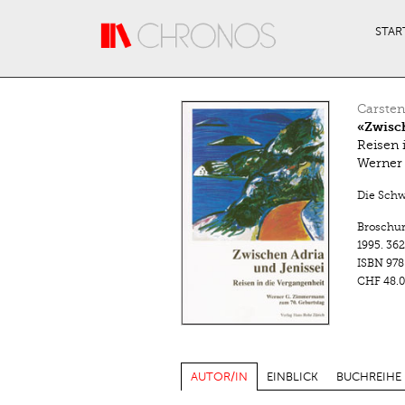
Direkt zum Inhalt
STAR
Carste
«Zwisch
Reisen 
Werner
Die Schw
Broschu
1995.
362
ISBN
978
CHF 48.0
AUTOR/IN
EINBLICK
BUCHREIHE