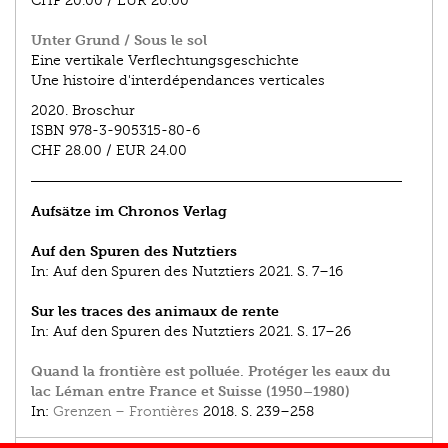
CHF 20.00
/
EUR 20.00
Unter Grund / Sous le sol
Eine vertikale Verflechtungsgeschichte
Une histoire d'interdépendances verticales
2020.
Broschur
ISBN
978-3-905315-80-6
CHF 28.00
/
EUR 24.00
Aufsätze im Chronos Verlag
Auf den Spuren des Nutztiers
In:
Auf den Spuren des Nutztiers
2021.
S. 7–16
Sur les traces des animaux de rente
In:
Auf den Spuren des Nutztiers
2021.
S. 17–26
Quand la frontière est polluée. Protéger les eaux du
lac Léman entre France et Suisse (1950–1980)
In:
Grenzen – Frontières
2018.
S. 239–258