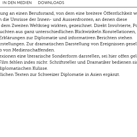
IN DEN MEDIEN
DOWNLOADS
ung an einen Berufsstand, von dem eine breitere Öffentlichkeit 
en die Umrisse der Innen- und Aussenfronten, an denen diese
 dem Zweiten Weltkrieg wirkten, gezeichnet. Direkt Involvierte, Pol
uchten aus ganz unterschiedlichen Blickwinkeln Konstellationen,
Erklärungen zur Diplomatie und informativen Berichten stehen
rstellungen. Zur dramatischen Darstellung von Ereignissen gesel
rab von Medienschaffenden.
ionen eine literarische Sonderform darstellen, sei hier offen gel
ilm fehlen indes nicht: Schriftsteller und Dramatiker bedienen si
diplomatischen Kulisse.
lichen Texten zur Schweizer Diplomatie in Asien ergänzt.