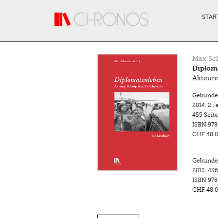
Direkt zum Inhalt
STAR
Max Sc
Diplom
Akteure
Gebunde
2014.
2.,
455 Seit
ISBN
978
CHF 48.0
Gebunde
2013.
436
ISBN
978
CHF 48.0