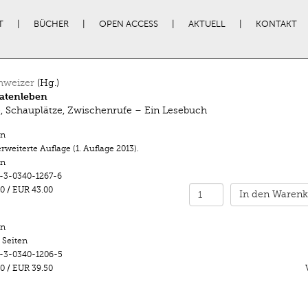
T
BÜCHER
OPEN ACCESS
AKTUELL
KONTAKT
hweizer
(Hg.)
atenleben
, Schauplätze, Zwischenrufe – Ein Lesebuch
n
 erweiterte Auflage (1. Auflage 2013).
en
-3-0340-1267-6
0
/
EUR 43.00
In den Warenk
n
 Seiten
-3-0340-1206-5
0
/
EUR 39.50