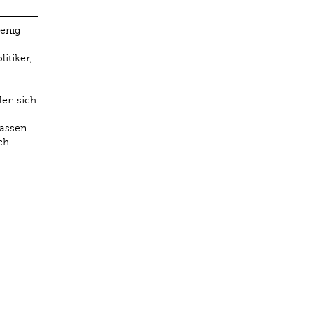
wenig
itiker,
len sich
assen.
ch