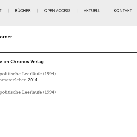
T
BÜCHER
OPEN ACCESS
AKTUELL
KONTAKT
Borner
e im Chronos Verlag
olitische Leerläufe (1994)
omatenleben
2014.
olitische Leerläufe (1994)