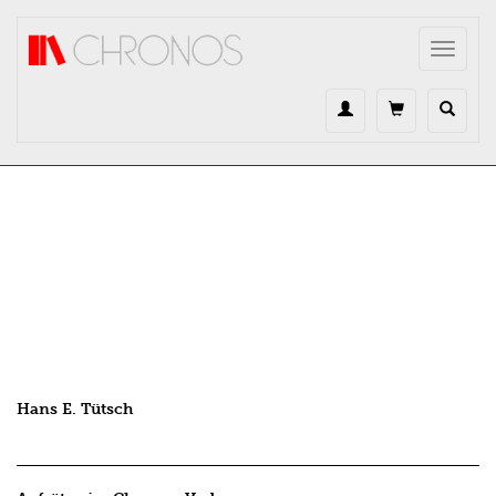
Direkt zum Inhalt
Toggle
navigat
Hans E. Tütsch