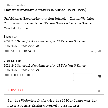
Gilles Forster
Transit ferroviaire à travers la Suisse (1939–1945)
Unabhängige Expertenkommission Schweiz – Zweiter Weltkrieg –
Commission Indépendante d'Experts Suisse – Seconde Guerre
Mondiale
,
Band 4
Broschur
2001.
246 Seiten
,
12 Abbildungen s/w.
,
13 Tabellen, 5 Karten
ISBN
978-3-0340-0604-0
CHF 38.00
/
EUR 34.00
Vergriffen
E-Book (pdf)
2021.
246 Seiten
,
12 Abbildungen s/w.
,
13 Tabellen, 5 Karten
ISBN
978-3-0340-5604-5
CHF 10.00
/
EUR 10.00
KURZTEXT
Seit der Weltwirtschaftskrise der 1930er Jahre war der
internationale Zahlungsverkehr staatlichen