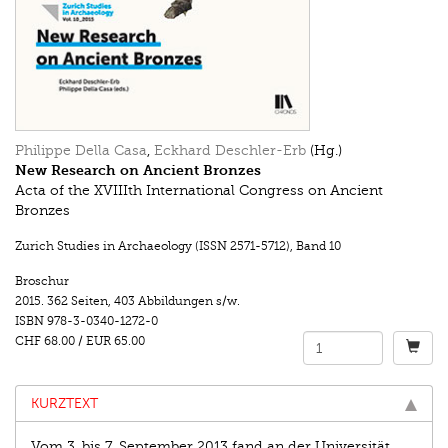
Philippe Della Casa
,
Eckhard Deschler-Erb
(Hg.)
New Research on Ancient Bronzes
Acta of the XVIIIth International Congress on Ancient
Bronzes
Zurich Studies in Archaeology (ISSN 2571-5712)
,
Band 10
Broschur
2015.
362 Seiten
,
403 Abbildungen s/w.
ISBN
978-3-0340-1272-0
CHF 68.00
/
EUR 65.00
KURZTEXT
Vom 3. bis 7. September 2013 fand an der Universität