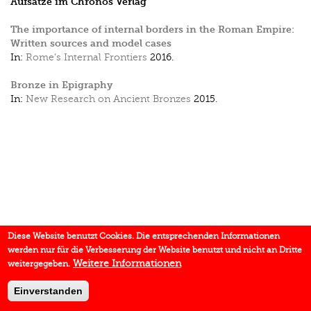
Aufsätze im Chronos Verlag
The importance of internal borders in the Roman Empire:
Written sources and model cases
In:
Rome’s Internal Frontiers
2016.
Bronze in Epigraphy
In:
New Research on Ancient Bronzes
2015.
Diese Website benutzt Cookies. Die entsprechenden Informationen
werden nur für die Verbesserung der Website benutzt und nicht an Dritte
Weitere Informationen
weitergegeben.
Einverstanden