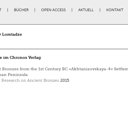
T
BÜCHER
OPEN ACCESS
AKTUELL
KONTAKT
y Lomtadze
e im Chronos Verlag
 Bronzes from the 1st Century BC «Akhtanizovskaya-4» Settlem
man Peninsula
Research on Ancient Bronzes
2015.