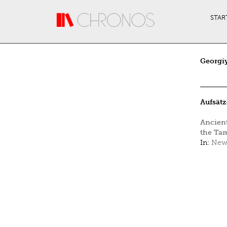
Direkt zum Inhalt
STAR
Georgi
Aufsätz
Ancient
the Ta
In:
New 