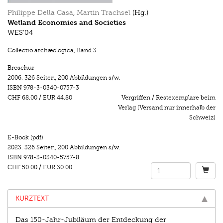
Philippe Della Casa
,
Martin Trachsel
(Hg.)
Wetland Economies and Societies
WES'04
Collectio archæologica
,
Band 3
Broschur
2006.
326 Seiten
,
200 Abbildungen s/w.
ISBN
978-3-0340-0757-3
CHF 68.00
/
EUR 44.80
Vergriffen / Restexemplare beim
Verlag (Versand nur innerhalb der
Schweiz)
E-Book (pdf)
2023.
326 Seiten
,
200 Abbildungen s/w.
ISBN
978-3-0340-5757-8
CHF 50.00
/
EUR 30.00
KURZTEXT
Das 150-Jahr-Jubiläum der Entdeckung der