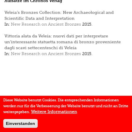
Aufsätze im Chronos Verlag
Veleia’s Bronzes Collection: New Archaeological and
Scientific Data and Interpretation
In:
New Research on Ancient Bronzes
2015.
Vittoria alata da Veleia: nuovi dati per interpretare
un’interessante statuetta romana di bronzo proveniente
dagli scavi settecenteschi di Veleia
In:
New Research on Ancient Bronzes
2015.
Diese Website benutzt Cookies. Die entsprechenden Informationen
werden nur für die Verbesserung der Website benutzt und nicht an Dritte
Weitere Informationen
weitergegeben.
Einverstanden