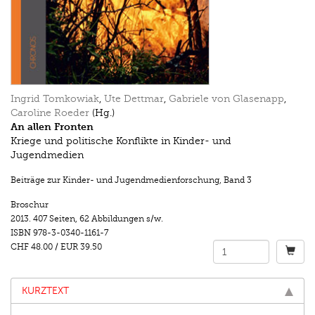
Ingrid Tomkowiak
,
Ute Dettmar
,
Gabriele von Glasenapp
,
Caroline Roeder
(Hg.)
An allen Fronten
Kriege und politische Konflikte in Kinder- und
Jugendmedien
Beiträge zur Kinder- und Jugendmedienforschung
,
Band 3
Broschur
2013.
407 Seiten
,
62 Abbildungen s/w.
ISBN
978-3-0340-1161-7
CHF 48.00
/
EUR 39.50
KURZTEXT