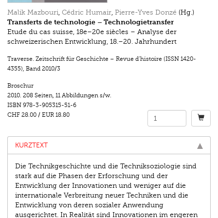
Malik Mazbouri
,
Cédric Humair
,
Pierre-Yves Donzé
(Hg.)
Transferts de technologie – Technologietransfer
Etude du cas suisse, 18e–20e siècles – Analyse der
schweizerischen Entwicklung, 18.–20. Jahrhundert
Traverse. Zeitschrift für Geschichte – Revue d’histoire (ISSN 1420-
4355)
,
Band 2010/3
Broschur
2010.
208 Seiten
,
11 Abbildungen s/w.
ISBN
978-3-905315-51-6
CHF 28.00
/
EUR 18.80
KURZTEXT
Die Technikgeschichte und die Techniksoziologie sind
stark auf die Phasen der Erforschung und der
Entwicklung der Innovationen und weniger auf die
internationale Verbreitung neuer Techniken und die
Entwicklung von deren sozialer Anwendung
ausgerichtet. In Realität sind Innovationen im engeren