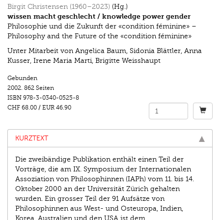
Birgit Christensen (1960–2023)
(Hg.)
wissen macht geschlecht / knowledge power gender
Philosophie und die Zukunft der «condition féminine» –
Philosophy and the Future of the «condition féminine»
Unter Mitarbeit von Angelica Baum, Sidonia Blättler, Anna
Kusser, Irene Maria Marti, Brigitte Weisshaupt
Gebunden
2002.
862 Seiten
ISBN
978-3-0340-0525-8
CHF 68.00
/
EUR 46.90
KURZTEXT
Die zweibändige Publikation enthält einen Teil der
Vorträge, die am IX. Symposium der Internationalen
Assoziation von Philosophinnen (IAPh) vom 11. bis 14.
Oktober 2000 an der Universität Zürich gehalten
wurden. Ein grosser Teil der 91 Aufsätze von
Philosophinnen aus West- und Osteuropa, Indien,
Korea, Australien und den USA ist dem