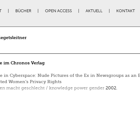
T
BÜCHER
OPEN ACCESS
AKTUELL
KONTAKT
egetsleitner
e im Chronos Verlag
 in Cyberspace: Nude Pictures of the Ex in Newsgroups as an
ated Women’s Privacy Rights
en macht geschlecht / knowledge power gender
2002.