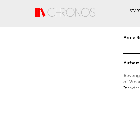
Direkt zum Inhalt
STAR
Anne Si
Aufsätz
Revenge
of Viol
In:
wiss