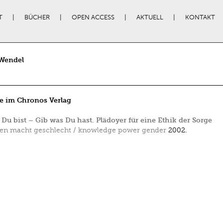
T
BÜCHER
OPEN ACCESS
AKTUELL
KONTAKT
 Wendel
e im Chronos Verlag
 Du bist – Gib was Du hast. Plädoyer für eine Ethik der Sorge
en macht geschlecht / knowledge power gender
2002.