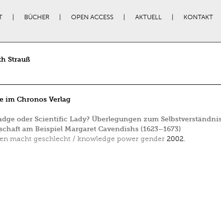
T
BÜCHER
OPEN ACCESS
AKTUELL
KONTAKT
th Strauß
e im Chronos Verlag
ge oder Scientific Lady? Überlegungen zum Selbstverständnis
chaft am Beispiel Margaret Cavendishs (1623–1673)
en macht geschlecht / knowledge power gender
2002.