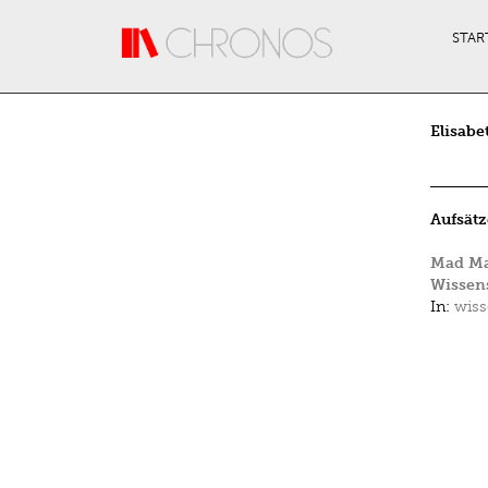
Direkt zum Inhalt
STAR
Elisabe
Aufsätz
Mad Mad
Wissens
In:
wiss