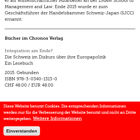
er als wissenschaftlicher Mitarbeiter an der ZHAW School of
Management and Law. Ende 2015 wurde er zum
Geschäftsführer der Handelskammer Schweiz-Japan (SJCC)
ernannt.
Bücher im Chronos Verlag
Integration am Ende?
Die Schweiz im Diskurs über ihre Europapolitik
Ein Lesebuch
2015.
Gebunden
ISBN
978-3-0340-1313-0
CHF 48.00
/
EUR 48.00
Diese Website benutzt Cookies. Die entsprechenden Informationen
werden nur für die Verbesserung der Website benutzt und nicht an Dritte
Weitere Informationen
weitergegeben.
Einverstanden