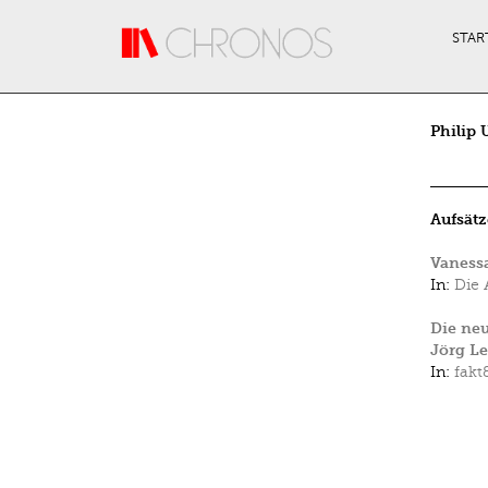
Direkt zum Inhalt
STAR
Philip 
Aufsätz
Vanessa
In:
Die 
Die neu
Jörg Le
In:
fakt