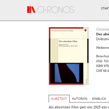
Direkt zum Inhalt
STAR
Christi
Der abs
Dokumen
Medienwa
Broschu
2012.
512
ISBN
978
CHF 68.0
KURZTEXT
AUTOR/IN
EINBLICK
Als absoluter Film galt um 1925 ein 