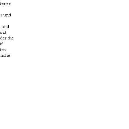
edenen
er und
s und
 und
der die
uf
des
liche