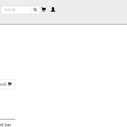
Suchformular
Suche
orb
il hat