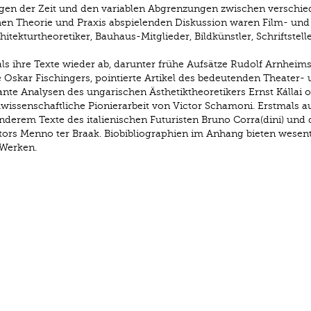
gen der Zeit und den variablen Abgrenzungen zwischen verschi
chen Theorie und Praxis abspielenden Diskussion waren Film- und
hitekturtheoretiker, Bauhaus-Mitglieder, Bildkünstler, Schriftstell
ls ihre Texte wieder ab, darunter frühe Aufsätze Rudolf Arnheim
e Oskar Fischingers, pointierte Artikel des bedeutenden Theater-
lante Analysen des ungarischen Ästhetiktheoretikers Ernst Kállai o
mwissenschaftliche Pionierarbeit von Victor Schamoni. Erstmals a
derem Texte des italienischen Futuristen Bruno Corra(dini) und 
ors Menno ter Braak. Biobibliographien im Anhang bieten wesent
Werken.