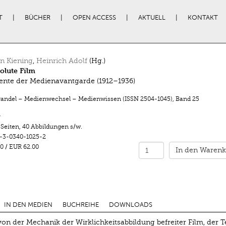
T
BÜCHER
OPEN ACCESS
AKTUELL
KONTAKT
an Kiening
,
Heinrich Adolf
(Hg.)
olute Film
te der Medienavantgarde (1912–1936)
ndel – Medienwechsel – Medienwissen (ISSN 2504-1045)
,
Band 25
r
 Seiten
,
40 Abbildungen s/w.
-3-0340-1025-2
0
/
EUR 62.00
In den Warenk
IN DEN MEDIEN
BUCHREIHE
DOWNLOADS
von der Mechanik der Wirklichkeitsabbildung befreiter Film, der Te