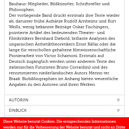
Bauhaus-Mitglieder, Bildkünstler, Schriftsteller und
Philosophen.
Der vorliegende Band druckt erstmals ihre Texte wieder
ab, darunter frühe Aufsätze Rudolf Arnheims und Kurt
Weills, wenig bekannte Beiträge Oskar Fischingers,
pointierte Artikel des bedeutenden Theater- und
Filmkritikers Bernhard Diebold, brillante Analysen des
ungarischen Ästhetiktheoretikers Ernst Kállai oder die
lange für verschollen gehaltene filmwissenschaftliche
Pionierarbeit von Victor Schamoni. Erstmals auf
Deutsch zugänglich werden unter anderem Texte des
italienischen Futuristen Bruno Corra(dini) und des
renommierten niederländischen Autors Menno ter
Braak. Biobibliographien im Anhang bieten wesentliche
Angaben zu den Autoren und ihren Werken.
AUTOR/IN
EINBLICK
IN DEN MEDIEN
Diese Website benutzt Cookies. Die entsprechenden Informationen
werden nur für die Verbesserung der Website benutzt und nicht an Dritte