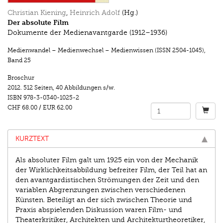
Christian Kiening
,
Heinrich Adolf
(Hg.)
Der absolute Film
Dokumente der Medienavantgarde (1912–1936)
Medienwandel – Medienwechsel – Medienwissen (ISSN 2504-1045)
,
Band 25
Broschur
2012.
512 Seiten
,
40 Abbildungen s/w.
ISBN
978-3-0340-1025-2
CHF 68.00
/
EUR 62.00
KURZTEXT
Als absoluter Film galt um 1925 ein von der Mechanik
der Wirklichkeitsabbildung befreiter Film, der Teil hat an
den avantgardistischen Strömungen der Zeit und den
variablen Abgrenzungen zwischen verschiedenen
Künsten. Beteiligt an der sich zwischen Theorie und
Praxis abspielenden Diskussion waren Film- und
Theaterkritiker, Architekten und Architekturtheoretiker,