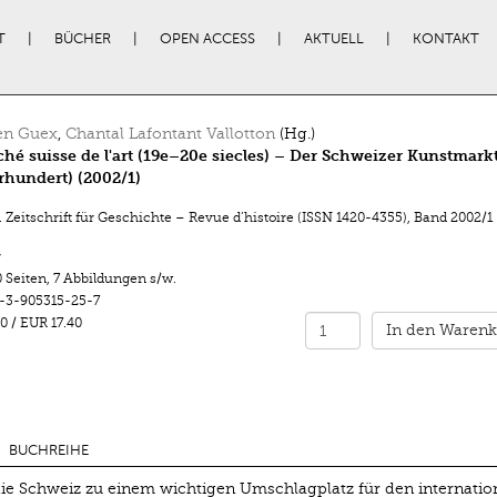
T
BÜCHER
OPEN ACCESS
AKTUELL
KONTAKT
en Guex
,
Chantal Lafontant Vallotton
(Hg.)
hé suisse de l'art (19e–20e siecles) – Der Schweizer Kunstmarkt
rhundert) (2002/1)
 Zeitschrift für Geschichte – Revue d’histoire (ISSN 1420-4355)
,
Band 2002/1
r
 Seiten
,
7 Abbildungen s/w.
-3-905315-25-7
0
/
EUR 17.40
In den Warenk
BUCHREIHE
ie Schweiz zu einem wichtigen Umschlagplatz für den internatio