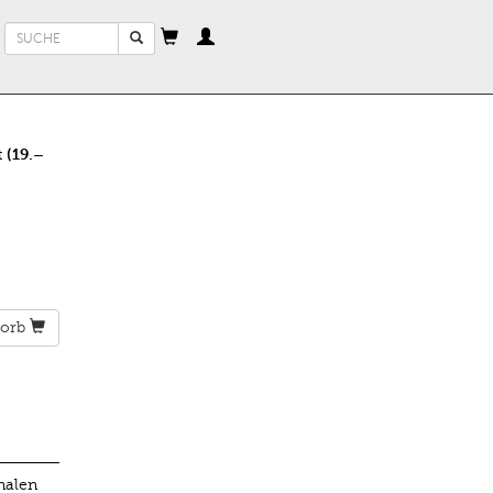
Suchformular
Suche
 (19.–
orb
nalen