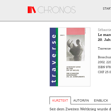
Direkt zum Inhalt
STAR
Sébasti
Le marc
20. Jah
Traverse.
Broschu
2002.
220
ISBN
978
CHF 25.0
KURZTEXT
AUTOR/IN
EINBLICK
Seit dem Zweiten Weltkrieg wurde d