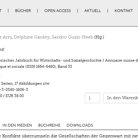
T
BÜCHER
OPEN ACCESS
AKTUELL
KONTAKT
e Arni
,
Delphine Gardey
,
Sandro Guzzi-Heeb
(Hg.)
ez!
risches Jahrbuch für Wirtschafts- und Sozialgeschichte / Annuaire suisse d’
ue et sociale (ISSN 1664-6460)
,
Band 35
r
 Seiten
,
17 Abbildungen s/w.
-3-0340-1606-3
0
/
EUR 38.00
In den Warenk
IN DEN MEDIEN
BUCHREIHE
DOWNLOADS
ste Konflikte überrumpeln die Gesellschaften der Gegenwart mit ne