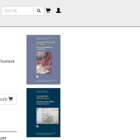
Suchformular
Suche
histoire
orb
uer