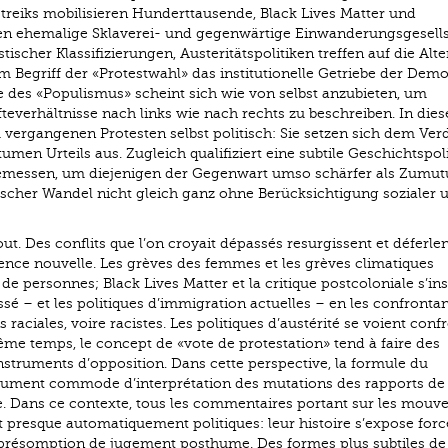
streiks mobilisieren Hunderttausende, Black Lives Matter und
ren ehemalige Sklaverei- und gegenwärtige Einwanderungs­gesell
scher Klassifizierungen, Austeritätspolitiken treffen auf die Alte
m Begriff der «Protestwahl» das institutionelle Getriebe der Demo
e des «Populismus» scheint sich wie von selbst anzubieten, um
te­verhältnisse nach links wie nach rechts zu beschreiben. In die
vergangenen Protesten selbst politisch: Sie setzen sich dem Ver
men Urteils aus. Zugleich qualifiziert eine subtile Geschichtspoli
gemessen, um diejenigen der Gegenwart umso schärfer als Zumu
cher Wandel nicht gleich ganz ohne Berücksichtigung sozialer 
ut. Des conflits que l’on croyait dépassés resurgissent et déferlen
lence nouvelle. Les grèves des femmes et les grèves climatiques
 de personnes; Black Lives Matter et la critique postcoloniale s’in
ssé – et les politiques d’immigration actuelles – en les confronta
s raciales, voire racistes. Les politiques d’austérité se voient conf
ême temps, le concept de «vote de protestation» tend à faire des
struments d’opposition. Dans cette perspective, la formule du
ument commode d’interprétation des mutations des rapports de 
e. Dans ce contexte, tous les commentaires portant sur les mou
 presque automatiquement politiques: leur histoire s’expose for
e présomption de jugement posthume. Des formes plus subtiles de