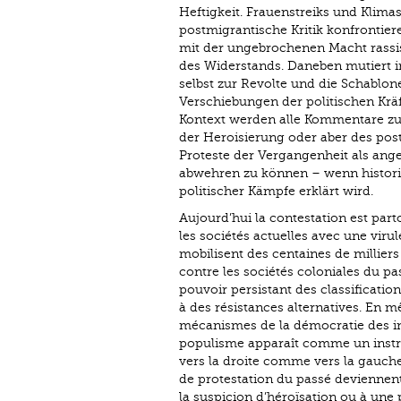
Heftigkeit. Frauenstreiks und Klima
postmigrantische Kritik konfrontie
mit der ungebrochenen Macht rassisti
des Widerstands. Da­­neben mutiert i
selbst zur Revolte und die Schablon
Verschiebungen der politischen Kräf
Kontext werden alle Kommentare zu 
der Heroisierung oder aber des postu
Proteste der Vergangenheit als an
abwehren zu können – wenn historis
politischer Kämpfe erklärt wird.
Aujourd’hui la contestation est parto
les sociétés actuelles avec une viru
mobilisent des centaines de milliers
contre les sociétés coloniales du pa
pouvoir persistant des classification
à des résistances alternatives. En m
mécanismes de la démocratie des in
populisme apparaît comme un instr
vers la droite comme vers la gauch
de protestation du passé deviennent
la suspicion d’héroïsation ou à un