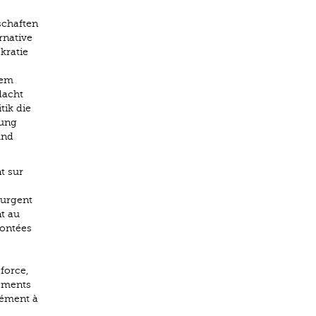
schaften
rnative
kratie
sem
dacht
tik die
tung
und
t sur
surgent
nt au
rontées
force,
vements
cément à