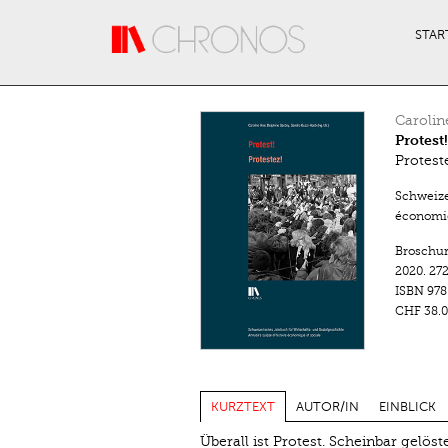
Direkt zum Inhalt
STAR
Carolin
Protest!
Protest
Schweize
économiq
Broschu
2020.
272
ISBN
978
CHF 38.0
KURZTEXT
AUTOR/IN
EINBLICK
Überall ist Protest. Scheinbar gelö