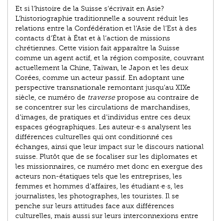
Et si l’histoire de la Suisse s’écrivait en Asie?
L’historiographie traditionnelle a souvent réduit les
relations entre la Confédération et l’Asie de l’Est à des
contacts d’État à État et à l’action de missions
chrétiennes. Cette vision fait apparaître la Suisse
comme un agent actif, et la région composite, couvrant
actuellement la Chine, Taïwan, le Japon et les deux
Corées, comme un acteur passif. En adoptant une
perspective transnationale remontant jusqu’au XIXe
siècle, ce numéro de
traverse
propose au contraire de
se concentrer sur les circulations de marchandises,
d’images, de pratiques et d’individus entre ces deux
espaces géographiques. Les auteur·e·s analysent les
différences culturelles qui ont conditionné ces
échanges, ainsi que leur impact sur le discours national
suisse. Plutôt que de se focaliser sur les diplomates et
les missionnaires, ce numéro met donc en exergue des
acteurs non-étatiques tels que les entreprises, les
femmes et hommes d’affaires, les étudiant·e·s, les
journalistes, les photographes, les touristes. Il se
penche sur leurs attitudes face aux différences
culturelles, mais aussi sur leurs interconnexions entre