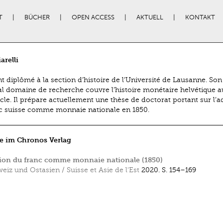
T
BÜCHER
OPEN ACCESS
AKTUELL
KONTAKT
arelli
nt diplômé à la section d’histoire de l’Université de Lausanne. Son
al domaine de recherche couvre l’histoire monétaire helvétique a
ècle. Il prépare actuellement une thèse de doctorat portant sur l’
c suisse comme monnaie nationale en 1850.
e im Chronos Verlag
ion du franc comme monnaie nationale (1850)
eiz und Ostasien / Suisse et Asie de l'Est
2020.
S. 154–169