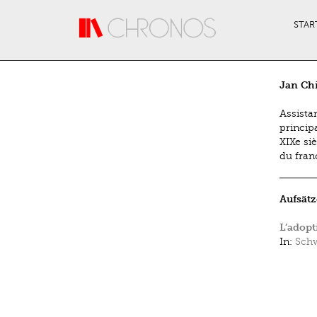
Direkt zum Inhalt
STAR
Jan Chi
Assista
princip
XIXe si
du fran
Aufsätz
L’adopt
In:
Schw