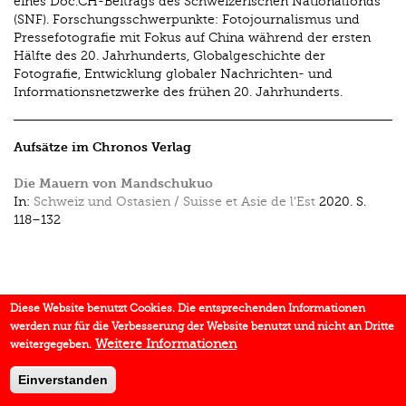
eines Doc.CH-Beitrags des Schweizerischen Nationalfonds
(SNF). Forschungsschwerpunkte: Fotojournalismus und
Pressefotografie mit Fokus auf China während der ersten
Hälfte des 20. Jahrhunderts, Globalgeschichte der
Fotografie, Entwicklung globaler Nachrichten- und
Informationsnetzwerke des frühen 20. Jahrhunderts.
Aufsätze im Chronos Verlag
Die Mauern von Mandschukuo
In:
Schweiz und Ostasien / Suisse et Asie de l'Est
2020.
S.
118–132
Diese Website benutzt Cookies. Die entsprechenden Informationen
werden nur für die Verbesserung der Website benutzt und nicht an Dritte
Weitere Informationen
weitergegeben.
Einverstanden