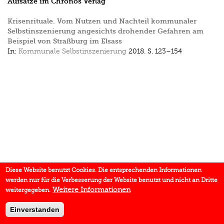
Aufsätze im Chronos Verlag
Krisenrituale. Vom Nutzen und Nachteil kommunaler
Selbstinszenierung angesichts drohender Gefahren am
Beispiel von Straßburg im Elsass
In:
Kommunale Selbstinszenierung
2018.
S. 123–154
Diese Website benutzt Cookies. Die entsprechenden Informationen
werden nur für die Verbesserung der Website benutzt und nicht an Dritte
Weitere Informationen
weitergegeben.
Einverstanden