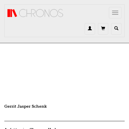
Direkt zum Inhalt
Toggle
navigat
Gerrit Jasper Schenk