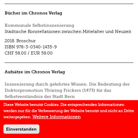
Bücher im Chronos Verlag
Kommunale Selbstinszenierung
Städtische Konstellationen zwischen Mittelalter und Neuzeit
2018.
Broschur
ISBN
978-3-0340-1435-9
CHF 58.00
/
EUR 58.00
Aufsätze im Chronos Verlag
Inszenierung durch gelehrtes Wissen. Die Bedeutung der
Doktorpromotion Thüring Frickers (1473) für das
Selbstverständnis der Stadt Bern
In:
Kommunale Selbstinszenierung
2018.
S. 81–94
Diese Website benutzt Cookies. Die entsprechenden Informationen
werden nur für die Verbesserung der Website benutzt und nicht an Dritte
Vorwort
Weitere Informationen
weitergegeben.
In:
Kommunale Selbstinszenierung
2018.
S. 9–10
Einverstanden