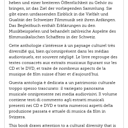
heben und einer breiteren Öffentlichkeit zu Gehör zu
bringen, ist das Ziel der vorliegenden Sammlung. Sie
gibt einen umfassenden Einblick in die Vielfalt und
Qualität der Schweizer Filmmusik seit ihren Anfängen.
Das Begleitbuch enthält Erklärungen zu den
Musikbeispielen und behandelt zahlreiche Aspekte des
filmmusikalischen Schaffens in der Schweiz.
Cette anthologie s’intéresse à un paysage culturel très
diversifié qui, bien qu’omniprésent dans les médias
audiovisuels, est souvent négligé. Le livre regroupe des
textes consacrés aux extraits musicaux figurant sur les
CD et le DVD, et traite de nombreux aspects de la
musique de film suisse d’hier et d’aujourd’hui.
Questa antologia è dedicata a un patrimonio culturale
troppo spesso trascurato: il variegato panorama
musicale onnipresente nei media audiovisivi. Il volume
contiene testi di commento agli estratti musicali
presenti nei CD e DVD e tratta numerosi aspetti della
produzione passata e attuale di musica da film in
Svizzera.
This book draws attention to a cultural diversity that is